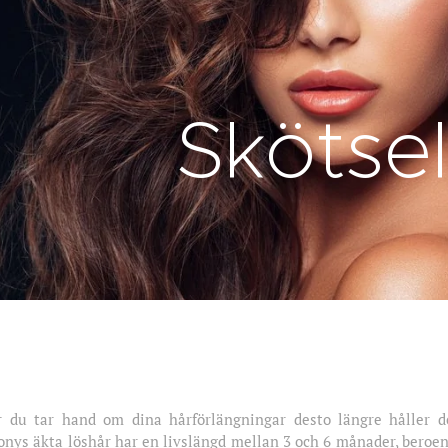
Skötse
 du tar hand om dina hårförlängningar desto längre håller de
nys äkta löshår har en livslängd mellan 3 och 6 månader, beroen