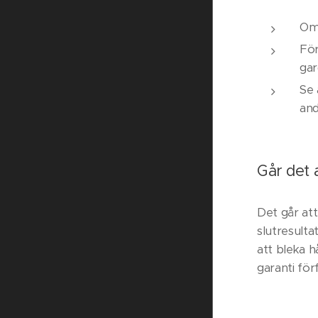
Om 
För
gar
Se 
and
Går det 
Det går at
slutresult
att bleka h
garanti förf