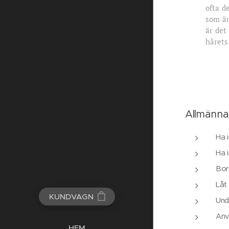
ofta d
som är
är det
hårets
Allmänna
Ha i
Ha 
Bor
Låt 
KUNDVAGN
Und
Anv
HEM