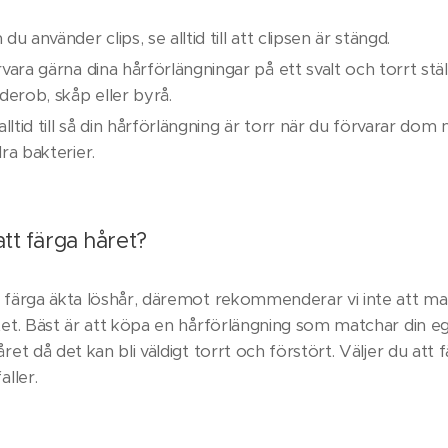
du använder clips, se alltid till att clipsen är stängd.
vara gärna dina hårförlängningar på ett svalt och torrt ställ
derob, skåp eller byrå.
alltid till så din hårförlängning är torr när du förvarar d
ra bakterier.
att färga håret?
t färga äkta löshår, däremot rekommenderar vi inte att ma
atet. Bäst är att köpa en hårförlängning som matchar din
året då det kan bli väldigt torrt och förstört. Väljer du att 
aller.