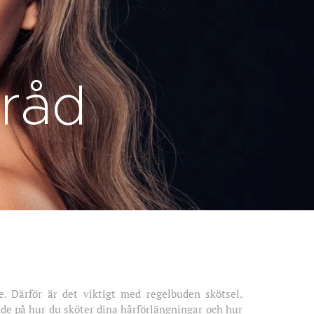
lråd
. Därför är det viktigt med regelbuden skötsel.
de på hur du sköter dina hårförlängningar och hur