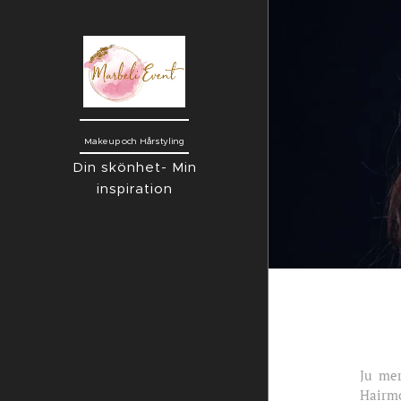
Makeup och Hårstyling
Din skönhet- Min
inspiration
Ju mer
Hairmo