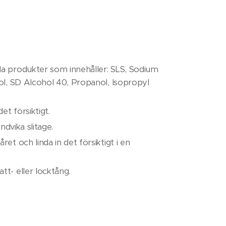
da produkter som innehåller: SLS, Sodium
ol, SD Alcohol 40, Propanol, Isopropyl
t försiktigt.
ndvika slitage.
t och linda in det försiktigt i en
t- eller locktång.