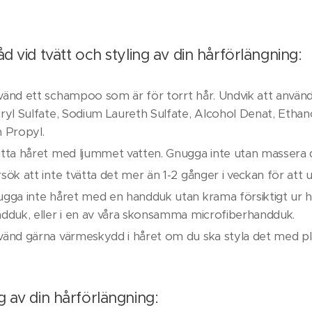
d vid tvätt och styling av din hårförlängning:
änd ett schampoo som är för torrt hår. Undvik att använ
ryl Sulfate, Sodium Laureth Sulfate, Alcohol Denat, Ethan
 Propyl.
tta håret med ljummet vatten. Gnugga inte utan massera de
sök att inte tvätta det mer än 1-2 gånger i veckan för att u
gga inte håret med en handduk utan krama försiktigt ur håre
dduk, eller i en av våra skonsamma microfiberhandduk.
änd gärna värmeskydd i håret om du ska styla det med plat
g av din hårförlängning: