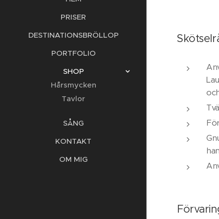
PRISER
DESTINATIONSBRÖLLOP
Skötselrå
PORTFOLIO
Anv
SHOP
Lau
Hårsmycken
och
Tavlor
Tvä
För
SÅNG
Gnu
KONTAKT
han
OM MIG
Anv
Förvarin