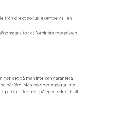
e från direkt solljus. exempelvis i en
om någonstans för at förhindra mögel och
n gör det då man inte kan garantera
 egna hårfärg. Man rekommenderar inte
färga håret sker det på egen risk och all