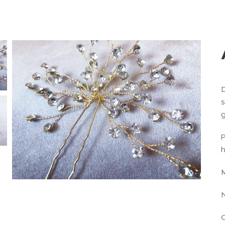
D
s
g
P
h
M
N
O