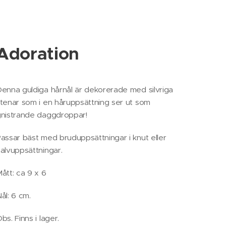
Adoration
enna guldiga hårnål är dekorerade med silvriga
tenar som i en håruppsättning ser ut som
nistrande daggdroppar!
assar bäst med bruduppsättningar i knut eller
alvuppsättningar.
ått: ca 9 x 6
ål: 6 cm.
bs. Finns i lager.