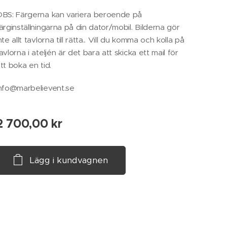
BS: Färgerna kan variera beroende på
ärginställningarna på din dator/mobil. Bilderna gör
nte allt tavlorna till rätta.. Vill du komma och kolla på
avlorna i ateljén är det bara att skicka ett mail för
tt boka en tid.
nfo@marbelievent.se
2 700,00
kr
Lägg i kundvagnen