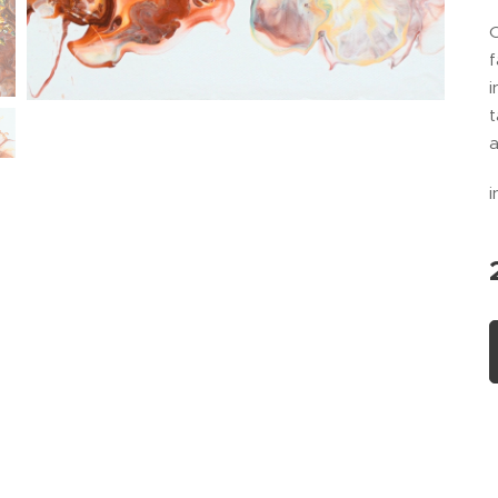
O
f
i
t
a
i