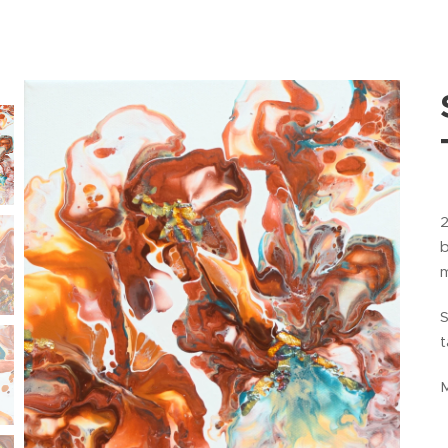
2
b
m
S
t
M