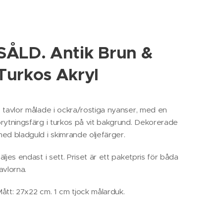
SÅLD. Antik Brun &
Turkos Akryl
 tavlor målade i ockra/rostiga nyanser, med en
rytningsfärg i turkos på vit bakgrund. Dekorerade
ed bladguld i skimrande oljefärger.
äljes endast i sett. Priset är ett paketpris för båda
avlorna.
ått: 27x22 cm. 1 cm tjock målarduk.