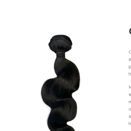
C
e
p
h
M
e
m
d
e
h