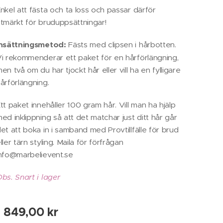
nkel att fästa och ta loss och passar därför
tmärkt för bruduppsättningar!
Insättningsmetod:
Fästs med clipsen i hårbotten.
i rekommenderar ett paket för en hårförlängning,
en två om du har tjockt hår eller vill ha en fylligare
årförlängning.
tt paket innehåller 100 gram hår. Vill man ha hjälp
ed inklippning så att det matchar just ditt hår går
et att boka in i samband med Provtillfälle för brud
ller tärn styling. Maila för förfrågan
nfo@marbelievent.se
bs. Snart i lager
1 849,00
kr