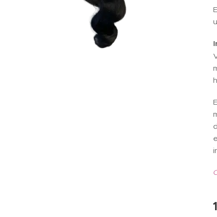
E
u
V
m
h
E
m
d
e
i
O