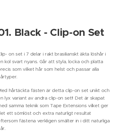
01. Black - Clip-on Set
lip- on set i 7 delar i rakt brasilianskt äkta löshår i
n kol svart nyans. Går att styla, locka och platta
recis som vilket hår som helst och passar alla
årtyper.
ed hårtäckta fästen är detta clip-on set unikt och
n lyx variant av andra clip-on set!! Det är skapat
ed samma teknik som Tape Extensions vilket ger
et ett sömlöst och extra naturligt resultat
ftersom fästena verkligen smälter in i ditt naturliga
år.